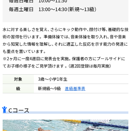
毎週日曜日 10:00〜11:30
毎週土曜日 13:00～14:30（新規～13級）
水に対する楽しさを覚え、さらにキック動作や、顔付け等、基礎的な技
術の習得を行います。 準備体操では、音楽体操を取り入れ、音や音楽
から知覚した情報を理解し、それに適正した反応を示す能力の発達に
も重点を置いています。
※2ヶ月に一度4週目に発表会を実施。保護者の方にプールサイドに
てお子様の様子をご見学頂けます 。（週2回登録は毎月実施）
対象
3歳～小学1年生
級
新規級～9級
進級基準表
Cコース