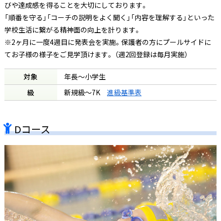
びや達成感を得ることを大切にしております。
「順番を守る」「コーチの説明をよく聞く」「内容を理解する」といった
学校生活に繋がる精神面の向上を計ります。
※2ヶ月に一度4週目に発表会を実施。保護者の方にプールサイドに
てお子様の様子をご見学頂けます。 （週2回登録は毎月実施）
対象
年長～小学生
級
新規級〜7K
進級基準表
Dコース