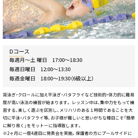
Dコース
毎週月〜土 曜日 17:00〜18:30
毎週日曜日 12:00〜13:30
毎週金曜日 18:00～19:30（6級以上）
背泳ぎ・クロールに加え平泳ぎ・バタフライなど技術的・体力的に難易
度が高い泳法の練習が始まります。 レッスン中は、集中力をもって練
習する、楽しく遊ぶを区別し、メリハリのある１時間であることを大
切に平泳・バタフライ等、お子様が難しいと思いがちな種目こそ「簡単
に解り易く」をモットーに指導致します。
※2ヶ月に一度4週目に発表会を実施。保護者の方にプールサイドに